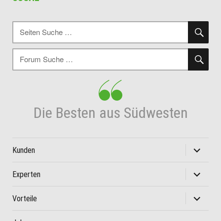
SU
Suche
nach:
SU
Suche
nach:
Die Besten aus Südwesten
Unterme
Kunden
öffnen
Unterme
Experten
öffnen
Unterme
Vorteile
öffnen