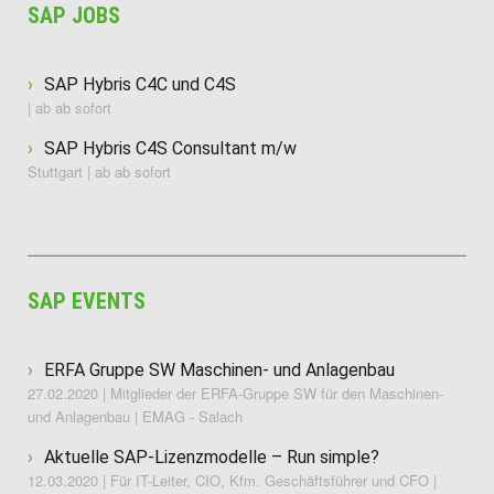
SAP JOBS
SAP Hybris C4C und C4S
| ab ab sofort
SAP Hybris C4S Consultant m/w
Stuttgart | ab ab sofort
SAP EVENTS
ERFA Gruppe SW Maschinen- und Anlagenbau
27.02.2020 | Mitglieder der ERFA-Gruppe SW für den Maschinen-
und Anlagenbau | EMAG - Salach
Aktuelle SAP-Lizenzmodelle – Run simple?
12.03.2020 | Für IT-Leiter, CIO, Kfm. Geschäftsführer und CFO |