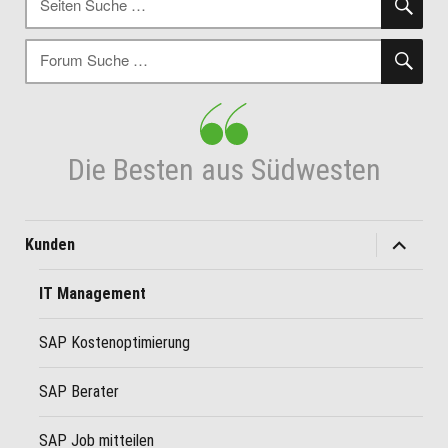
nach:
SU
Suche
nach:
Die Besten aus Südwesten
Unterme
Kunden
öffnen
IT Management
SAP Kostenoptimierung
SAP Berater
SAP Job mitteilen