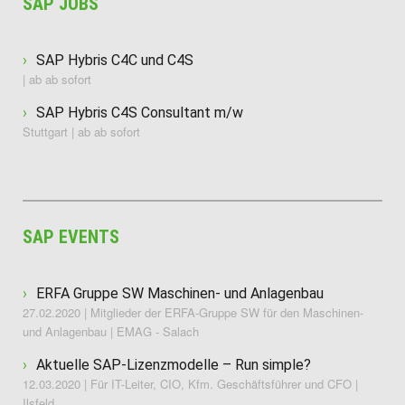
SAP JOBS
SAP Hybris C4C und C4S
| ab ab sofort
SAP Hybris C4S Consultant m/w
Stuttgart | ab ab sofort
SAP EVENTS
ERFA Gruppe SW Maschinen- und Anlagenbau
27.02.2020 | Mitglieder der ERFA-Gruppe SW für den Maschinen-
und Anlagenbau | EMAG - Salach
Aktuelle SAP-Lizenzmodelle – Run simple?
12.03.2020 | Für IT-Leiter, CIO, Kfm. Geschäftsführer und CFO |
Ilsfeld