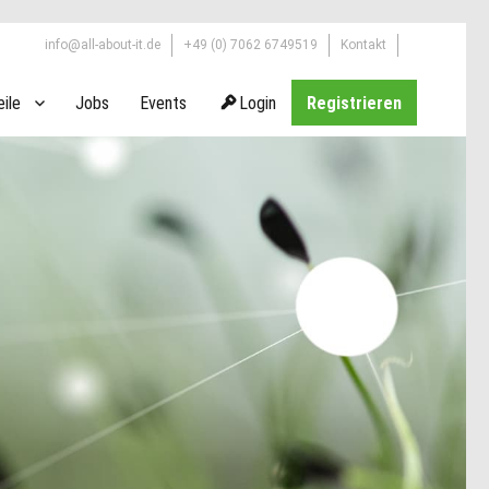
info@all-about-it.de
+49 (0) 7062 6749519
Kontakt
eile
Jobs
Events
Login
Registrieren