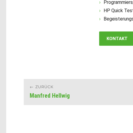
Programmiers
HP Quick Test
Begeisterungs
KONTAKT
Beitragsnavigation
ZURÜCK
Manfred Hellwig
Vorheriger
Beitrag: