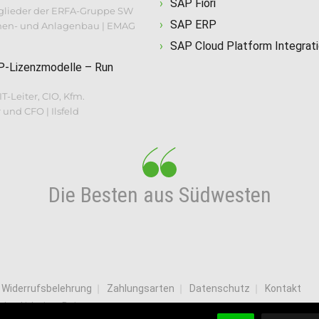
SAP Fiori
itglieder der ERFA-Gruppe SW
SAP ERP
inen- und Anlagenbau | EMAG
SAP Cloud Platform Integrat
P-Lizenzmodelle – Run
 IT-Leiter, CIO, Kfm.
 und CFO | Ilsfeld
Die Besten aus Südwesten
Widerrufsbelehrung
Zahlungsarten
Datenschutz
Kontakt
n dem bisherigen Preis.