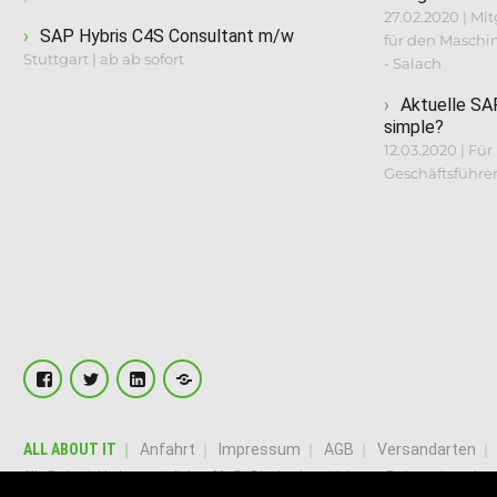
27.02.2020 | M
SAP Hybris C4S Consultant m/w
für den Masch
Stuttgart | ab ab sofort
- Salach
Aktuelle SA
simple?
12.03.2020 | Für
Geschäftsführer
Facebook
Twitter
LinkedIn
XING
ALL ABOUT IT
Anfahrt
Impressum
AGB
Versandarten
Alle Preise inkl. der gesetzlichen MwSt. Die durchgestrichenen Preise entspreche