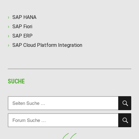
SAP HANA
SAP Fiori
SAP ERP
SAP Cloud Platform Integration
SUCHE
SU
Suche
nach:
SU
Suche
nach: