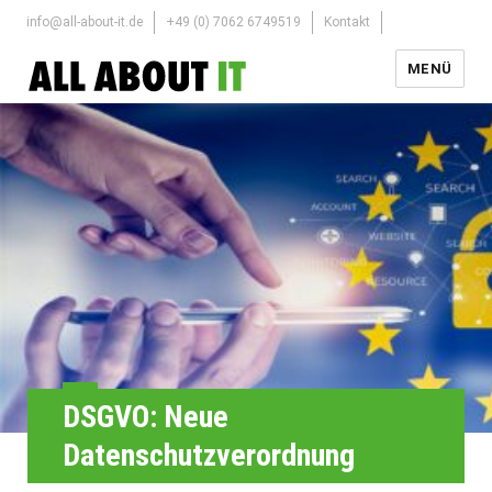
info@all-about-it.de
+49 (0) 7062 6749519
Kontakt
MENÜ
DSGVO: Neue
Datenschutzverordnung