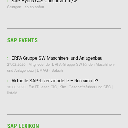
SAP Hybris C4S Consultant m/w
Stuttgart | ab ab sofort
SAP EVENTS
ERFA Gruppe SW Maschinen- und Anlagenbau
27.02.2020 | Mitglieder der ERFA-Gruppe SW für den Maschinen-
und Anlagenbau | EMAG - Salach
Aktuelle SAP-Lizenzmodelle – Run simple?
12.03.2020 | Für IT-Leiter, CIO, Kfm. Geschäftsführer und CFO |
Ilsfeld
SAP LEXIKON