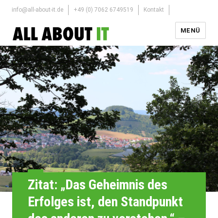
info@all-about-it.de
+49 (0) 7062 6749519
Kontakt
MENÜ
Zitat: „Das Geheimnis des
Erfolges ist, den Standpunkt