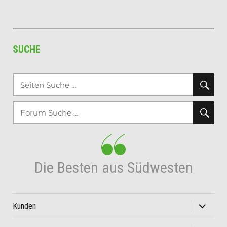
SUCHE
SU
Suche
nach:
SU
Suche
nach:
Die Besten aus Südwesten
Unterme
Kunden
öffnen