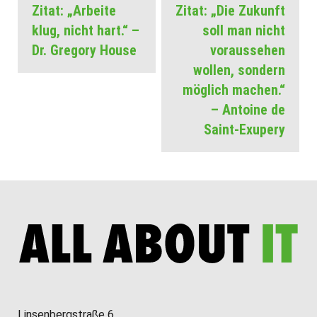
Zitat: „Arbeite
Zitat: „Die Zukunft
Vorheriger
Nächster
klug, nicht hart.“ –
soll man nicht
Beitrag:
Beitrag:
Dr. Gregory House
voraussehen
wollen, sondern
möglich machen.“
– Antoine de
Saint-Exupery
Linsenbergstraße 6