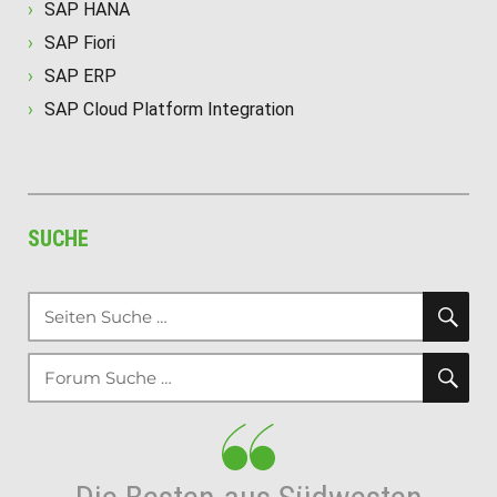
SAP HANA
SAP Fiori
SAP ERP
SAP Cloud Platform Integration
SUCHE
SU
Suche
nach:
SU
Suche
nach: