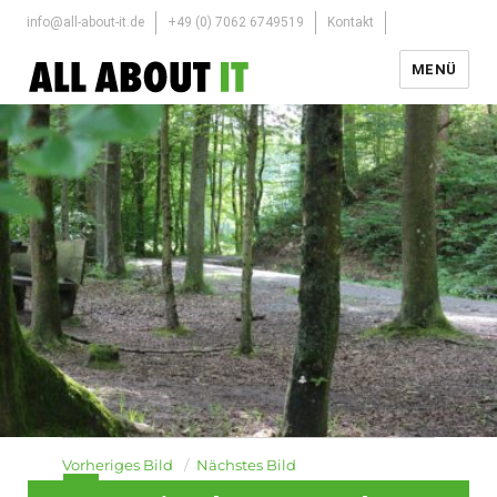
info@all-about-it.de
+49 (0) 7062 6749519
Kontakt
MENÜ
Vorheriges Bild
Nächstes Bild