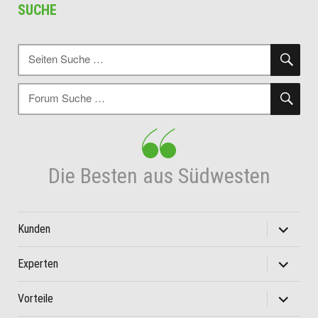
SUCHE
SU
Suche
nach:
SU
Suche
nach:
Die Besten aus Südwesten
Unterme
Kunden
öffnen
Unterme
Experten
öffnen
Unterme
Vorteile
öffnen