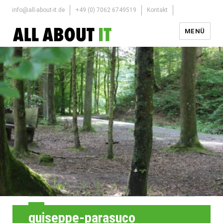
info@all-about-it.de
+49 (0) 7062 6749519
Kontakt
MENÜ
guiseppe-parasuco