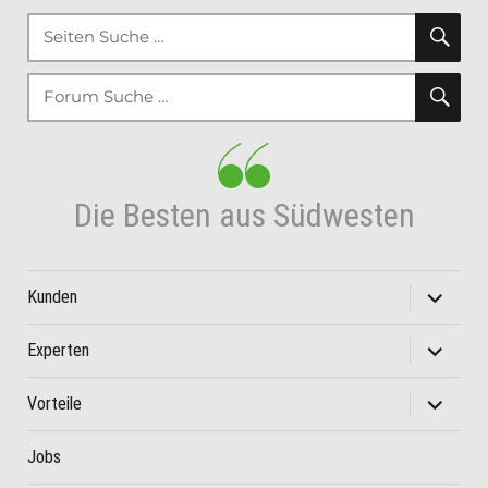
SU
Suche
nach:
SU
Suche
nach:
Die Besten aus Südwesten
Unterme
Kunden
öffnen
Unterme
Experten
öffnen
Unterme
Vorteile
öffnen
Jobs