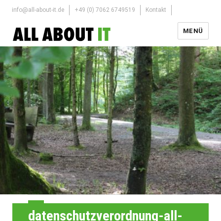
info@all-about-it.de
+49 (0) 7062 6749519
Kontakt
MENÜ
datenschutzverordnung-all-